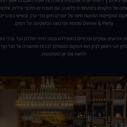
השף גיא פרץ - חוויה יוונית אותנטית וכשרה על שפת האגם בראשון לצי
מה של מיקונוס במתחם יס פלאנט, עם מטבח ים-תיכוני עילית, אלכוה
ום מתקיימות הופעות חיות של זמרים מיוון מדי ערב ובשישי בצהריים, 
Dinner & Party סוחפת ומרגשת המשקיפה על המים.
ירועים עסקיים ופרטיים בסטנדרט גבוה: מימי הולדת ועד ערבי גיב
). סלון יווני ראשון לציון הוא המקום המושלם לברוח מהשגרה אל מול נו
ולחוות את יוון האותנטית.