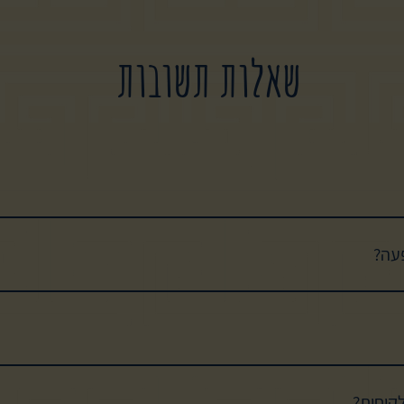
שאלות תשובות
 הרבנות הראשית לישראל. ניתן להזמין מקומות אונליין בקישור > https://bit.ly/41KS2Qg
פעה?
למסיבה עם זמרים, נגנים ותוכן אומנותי ייחודי. ניתן להזמין מקומות אונליין
בקישו
לקוחות?