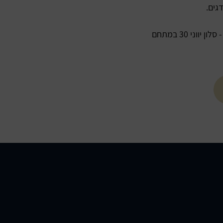
גים.
בין אם אתם מחפשים ארוחה מפנקת, הופעות חיות או פשוט להירגע באווירה יוונית אותנטית - סלון יווני 30 במתחם