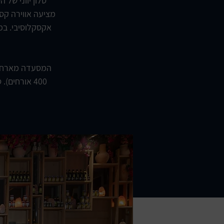
סלון יווני של 
מציעה אווירה קסו
אקסקלוסיבי. במק
המסעדה מארחת א
400 אורחים