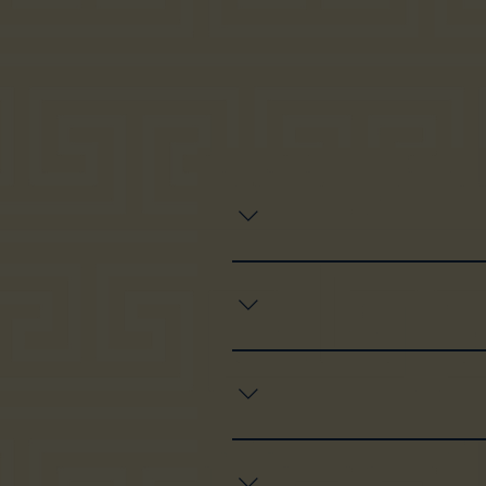
כל ערב - הקונספט המיוחד שלנו הוא Dinner & Party - זה אומר שכל ערב, 7 ימים בשבוע, מתחילים עם ארוחת שף ממטבחו של השף גיא פרץ וממשיכים
 בקישור > https://bit.ly/41KS2Qg מומלץ להצטרף למועדון הלקוחות שלנו
ר > https://bit.ly/SalonYevaniClub