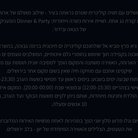
ירושלים עם חוויה קולינרית שטרם נראתה בעיר - שילוב מושלם של ארו
יוונית אותנטית תחת קורת גג אחת
של הנאה ובידור.
א פרץ מביא אל שולחנכם קולינריה ים תיכונית ברמה גבוהה, בהשרא
כנה בקפידה תוך שימוש בחומרי גלם איכותיים, המשלבים טעמים ים ת
ר הארוחה, האווירה משתנה והמקום הופך למסיבה יוונית תוססת עם מי
שיקפיצו אתכם עם מוזיקה חיה שאין בשום מקום אחר בירושלים.
עד 00:00), בימי שישי בצהריים (2:00-15:30
י הולדת וחגיגות מיוחדות, אותם ניתן לקיים משעות הבוקר ועד הערב, 
10 אנשים ומעלה.
ום וגלו מדוע סלון יווני הפך במהירות לאחת מחוויות האירוח המדוברות
את הטעמים, הצלילים והאווירה המיוחדת של יוון - בלב ירושלים.