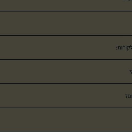
למסיבה עם זמרים, נגנים ותוכן אומנותי ייחודי. ניתן להזמין מקומות אונליין
בקישו
לקוחות?
תן לצבור בו נקודות, לקבל מתנות במי הולדת ובחגים מיוחדים וגם ליהנות 
?
כן, אנחנו מציעים חווית אירוח ארוכה של 3-4 שעות עם זמר ונגנים 7 ימים בשבוע (ראשון
לסועד - בכל 
ם?
יש לציין שההטבת ההצטרפות מותנית בסיום הושבה עד השעה 20:30
מסעדות שלנו אפשר לקיים אירועים עסקיים ופרטיים מכל סוג, מ-10 ועד ל-450 אורחים. להשארת פרטים לחצו כאן