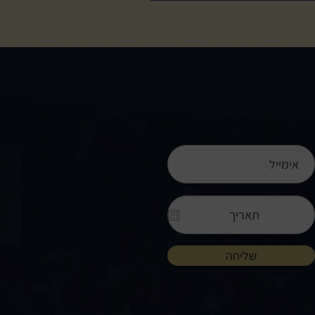
 הזמנה. יש לציין שהטבת ההצטרפות מותנית בסיום הושבה עד
דה כולל חווית ה-Dinner & Party עם האמנים שלנו, לא ניתן להגיע בשעות ההאפי האור. להזמנת
מקומות במסעדה לחצו כאן.
שליחה