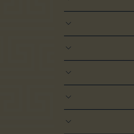
כל ערב - הקונספט המיוחד שלנו הוא Dinner & Party - זה אומר שכל ערב, 7 ימים בשבוע, מתחילים עם ארוחת שף ממטבחו של השף גיא פרץ וממשיכים
 בקישור > https://bit.ly/4bf4z3W מומלץ להצטרף למועדון הלקוחות שלנו
ר > https://bit.ly/SalonYevaniClub
ממתנות משתנות. לפרטים והצטרפות לחצו
כאן.
 עד חמישי, בשישי בצהריים ומוצאי שבת). לכן, גם ישנו מינימום הזמנה
השבוע 200 ש"ח וביום חמישי 300 ש"ח. ניתן גם להגיע בשעות האפי האור, 18:00 עד 20:00, עם 25% הנחה על כל התפריט וללא מינימום הזמנה.
. לקבוצות של 10 אנשים ומעלה ישנו תפריט אירועים שנדרש בכל ימות השבוע. להזמנת
מקומות במסעדה לחצו כאן.