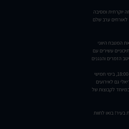
חה יוקרתית ומסיבה
. חוויית אירוח כשרה וייחודית: Dinner & Party המעניק לאורחים ערב שלם
ת המטבח היווני
יכוניים עשירים עם
טב הזמרים והנגנים
סלון יווני ירושלים פתוח שבעה ימים בשבוע: בימים ראשון עד חמישי בשעות הערב (18:00-23:30, בימי חמישי
1) ובמוצאי שבת (20:00-00:00). המקום אידיאלי גם לאירועים
במיוחד לקבוצות של
 בעיר! בואו לחוות