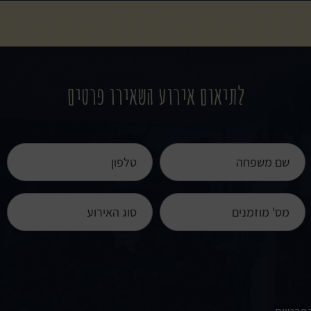
בטח, בימים א' עד ה' בשעות 18:0 עד 20:00, עם 25% הנחה על כל התפריט וללא מינימום
השעה 20:30. במידה ותרצו להגיע לערב המרכזי של המסע
לתיאום אירוע השאירו פרטים